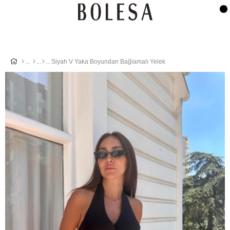
Siyah V Yaka Boyundan Bağlamalı Yelek