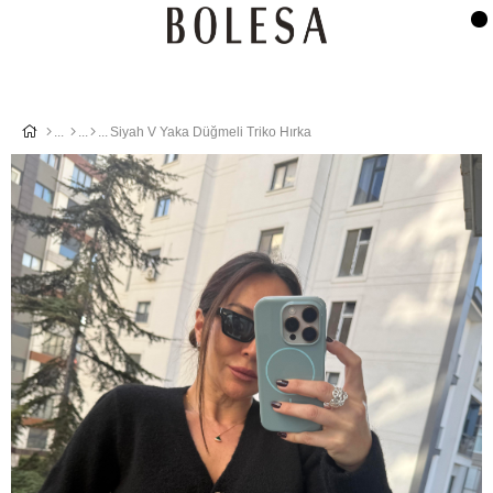
Siyah V Yaka Düğmeli Triko Hırka