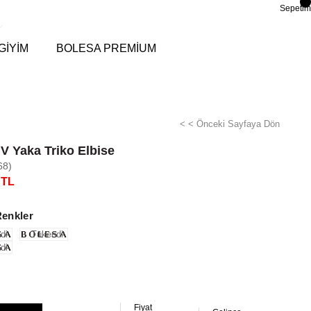
Sepetim
GİYİM
BOLESA PREMİUM
< < Önceki Sayfaya Dön
 V Yaka Triko Elbise
68)
 TL
Renkler
di
Tükendi
di
Fiyat