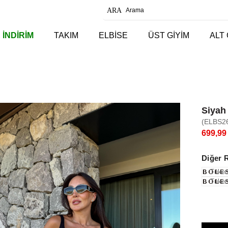
 İNDİRİM
TAKIM
ELBİSE
ÜST GİYİM
ALT 
Siyah
(ELBS2
699,99
Diğer 
Tüken
Tüken