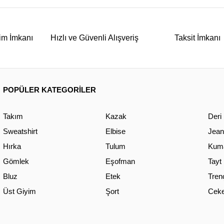
im İmkanı
Hızlı ve Güvenli Alışveriş
Taksit İmkanı
POPÜLER KATEGORİLER
Takım
Kazak
Deri
Sweatshirt
Elbise
Jean
Hırka
Tulum
Kuma
Gömlek
Eşofman
Tayt
Bluz
Etek
Tren
Üst Giyim
Şort
Ceke