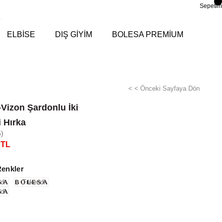
Sepetim
ELBİSE
DIŞ GİYİM
BOLESA PREMİUM
< < Önceki Sayfaya Dön
-Vizon Şardonlu İki
i Hırka
)
 TL
Renkler
di
Tükendi
di