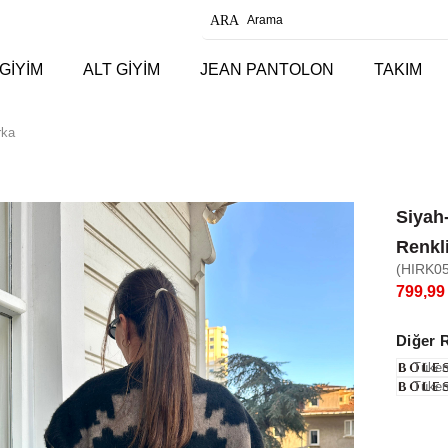
GİYİM
ALT GİYİM
JEAN PANTOLON
TAKIM
rka
Siyah
Renkl
(HIRK05
799,99
Diğer 
Tüken
Tüken