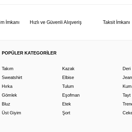
im İmkanı
Hızlı ve Güvenli Alışveriş
Taksit İmkanı
POPÜLER KATEGORİLER
Takım
Kazak
Deri
Sweatshirt
Elbise
Jean
Hırka
Tulum
Kuma
Gömlek
Eşofman
Tayt
Bluz
Etek
Tren
Üst Giyim
Şort
Ceke