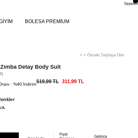
Sepetim
GİYİM
BOLESA PREMİUM
< < Önceki Sayfaya Dön
 Zımba Detay Body Suit
8)
519,99 TL
311,99 TL
Oranı
:
%
40
İndirim
Renkler
di
Fiyat
Gelince