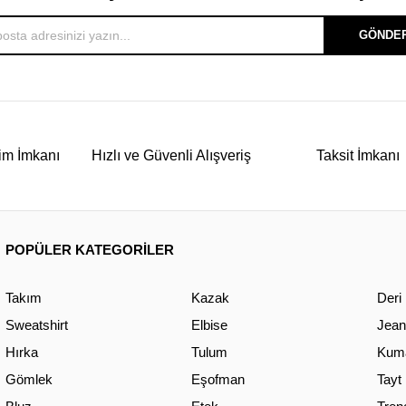
GÖNDE
im İmkanı
Hızlı ve Güvenli Alışveriş
Taksit İmkanı
POPÜLER KATEGORİLER
Takım
Kazak
Deri
Sweatshirt
Elbise
Jean
Hırka
Tulum
Kuma
Gömlek
Eşofman
Tayt