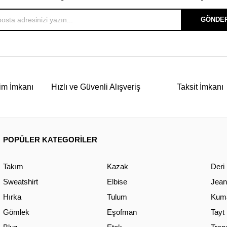
GÖNDE
im İmkanı
Hızlı ve Güvenli Alışveriş
Taksit İmkanı
POPÜLER KATEGORİLER
Takım
Kazak
Deri
Sweatshirt
Elbise
Jean
Hırka
Tulum
Kuma
Gömlek
Eşofman
Tayt