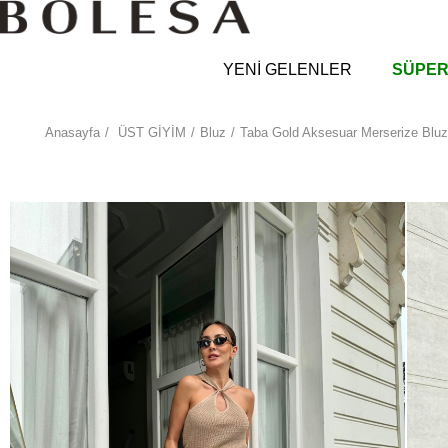
YENİ GELENLER
SÜPER
Anasayfa
ÜST GİYİM
Bluz
Taba Gold Aksesuar Merserize Bluz