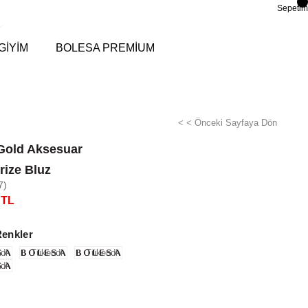
Sepetim
GİYİM
BOLESA PREMİUM
< < Önceki Sayfaya Dön
Gold Aksesuar
rize Bluz
7)
 TL
Renkler
di
Tükendi
Tükendi
di