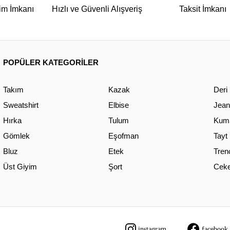
im İmkanı
Hızlı ve Güvenli Alışveriş
Taksit İmkanı
POPÜLER KATEGORİLER
Takım
Kazak
Deri
Sweatshirt
Elbise
Jean
Hırka
Tulum
Kuma
Gömlek
Eşofman
Tayt
Bluz
Etek
Tren
Üst Giyim
Şort
Ceke
instagram
facebook