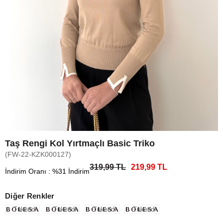
Taş Rengi Kol Yırtmaçlı Basic Triko
(FW-22-KZK000127)
319,99 TL
219,99 TL
İndirim Oranı
:
%
31
İndirim
Diğer Renkler
Tükendi
Tükendi
Tükendi
Tükendi