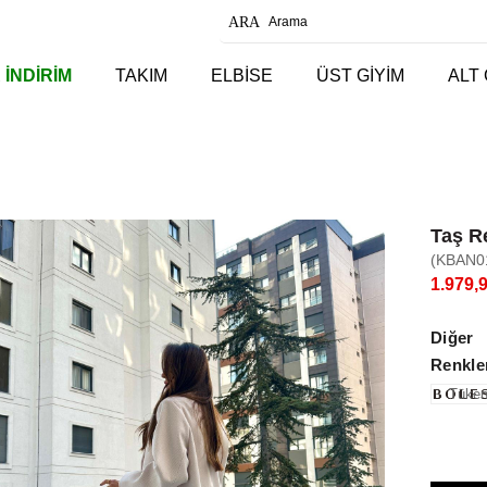
 İNDİRİM
TAKIM
ELBİSE
ÜST GİYİM
ALT 
Taş R
(KBAN0
1.979,
Diğer
Renkle
Tüken