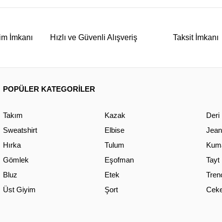
im İmkanı
Hızlı ve Güvenli Alışveriş
Taksit İmkanı
POPÜLER KATEGORİLER
Takım
Kazak
Deri
Sweatshirt
Elbise
Jean
Hırka
Tulum
Kuma
Gömlek
Eşofman
Tayt
Bluz
Etek
Tren
Üst Giyim
Şort
Ceke