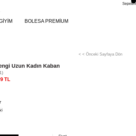
Sepetim
GİYİM
BOLESA PREMİUM
< < Önceki Sayfaya Dön
engi Uzun Kadın Kaban
1)
99 TL
r
di