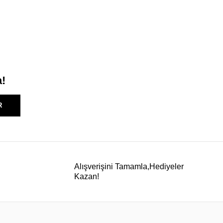
a!
R
Alışverişini Tamamla,Hediyeler
Kazan!