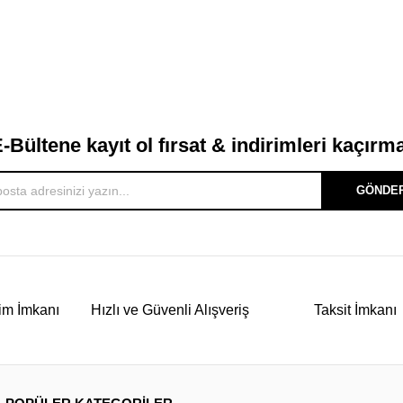
-Bültene kayıt ol fırsat & indirimleri kaçırm
GÖNDE
im İmkanı
Hızlı ve Güvenli Alışveriş
Taksit İmkanı