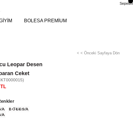
Sepetim
GİYİM
BOLESA PREMİUM
< < Önceki Sayfaya Dön
cu Leopar Desen
paran Ceket
CKT0000015)
 TL
Renkler
di
Tükendi
di