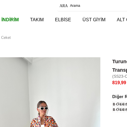
 İNDİRİM
TAKIM
ELBİSE
ÜST GİYİM
ALT 
 Ceket
Turun
Trans
(SS23-
819,99
Diğer 
Tüken
Tüken