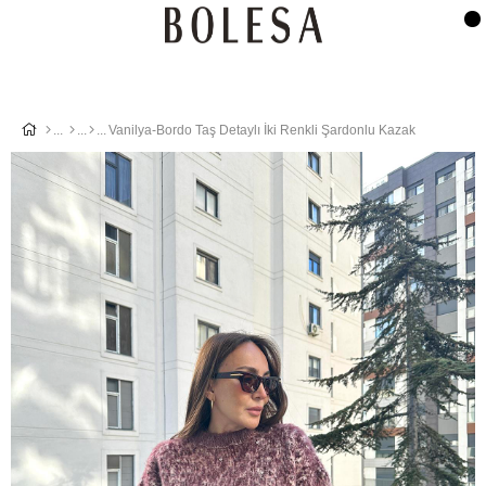
Vanilya-Bordo Taş Detaylı İki Renkli Şardonlu Kazak