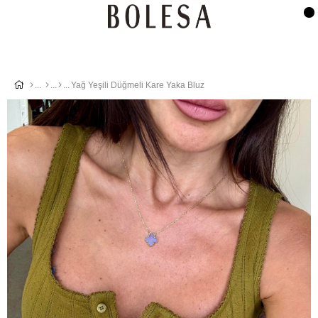
Yağ Yeşili Düğmeli Kare Yaka Bluz