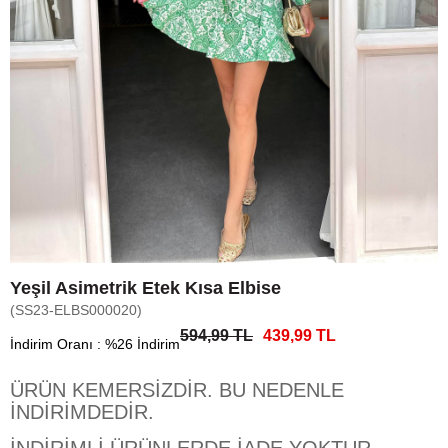
Yeşil Asimetrik Etek Kısa Elbise
(SS23-ELBS000020)
594,99 TL
439,99 TL
İndirim Oranı
:
%
26
İndirim
ÜRÜN KEMERSİZDİR. BU NEDENLE
İNDİRİMDEDİR.
İNDİRİMLİ ÜRÜNLERDE İADE YOKTUR.