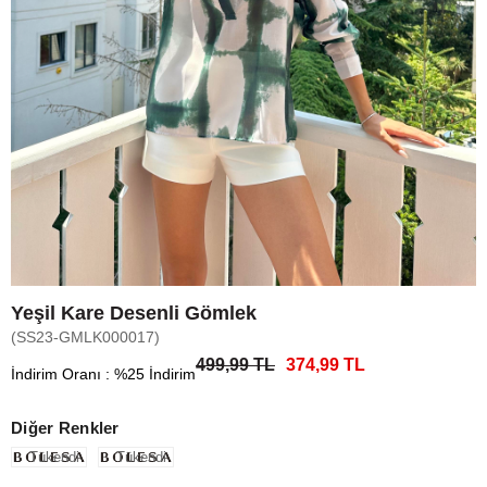
Yeşil Kare Desenli Gömlek
(SS23-GMLK000017)
499,99 TL
374,99 TL
İndirim Oranı
:
%
25
İndirim
Diğer Renkler
Tükendi
Tükendi