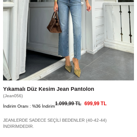
Yıkamalı Düz Kesim Jean Pantolon
(Jean056)
1.099,99 TL
699,99 TL
İndirim Oranı
:
%
36
İndirim
JEANLERDE SADECE SEÇİLİ BEDENLER (40-42-44)
İNDİRİMDEDİR.