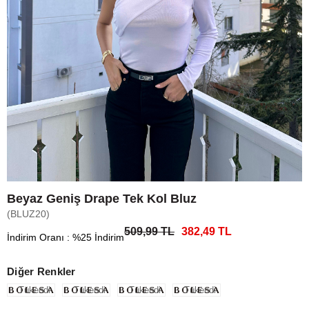
Beyaz Geniş Drape Tek Kol Bluz
(BLUZ20)
509,99 TL
382,49 TL
İndirim Oranı
:
%
25
İndirim
Diğer Renkler
Tükendi
Tükendi
Tükendi
Tükendi