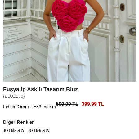
Fuşya İp Askılı Tasarım Bluz
(BLUZ130)
599,99 TL
399,99 TL
İndirim Oranı
:
%
33
İndirim
Diğer Renkler
Tükendi
Tükendi