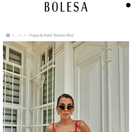
Fuşya İp Askılı Tasarım Bluz