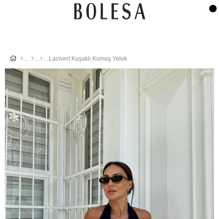
Lacivert Kuşaklı Kumaş Yelek