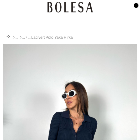
Lacivert Polo Yaka Hırka