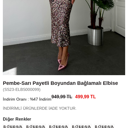
Pembe-Sarı Payetli Boyundan Bağlamalı Elbise
(SS23-ELBS000099)
949,99 TL
499,99 TL
İndirim Oranı
:
%
47
İndirim
İNDİRİMLİ ÜRÜNLERDE İADE YOKTUR.
Diğer Renkler
Tükendi
Tükendi
Tükendi
Tükendi
Tükendi