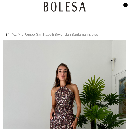
Pembe-Sarı Payetli Boyundan Bağlamalı Elbise