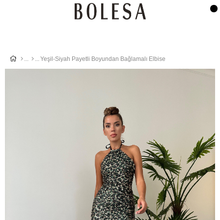
Yeşil-Siyah Payetli Boyundan Bağlamalı Elbise