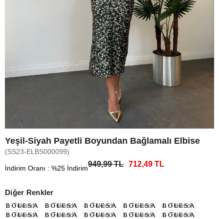
Yeşil-Siyah Payetli Boyundan Bağlamalı Elbise
(SS23-ELBS000099)
949,99 TL
712,49 TL
İndirim Oranı
:
%
25
İndirim
Diğer Renkler
Tükendi
Tükendi
Tükendi
Tükendi
Tükendi
Tükendi
Tükendi
Tükendi
Tükendi
Tükendi