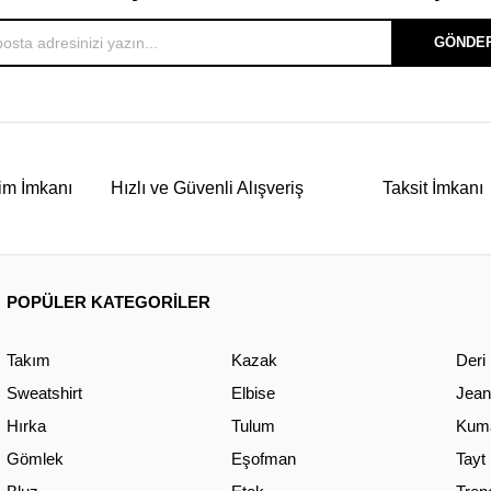
GÖNDE
im İmkanı
Hızlı ve Güvenli Alışveriş
Taksit İmkanı
POPÜLER KATEGORİLER
Takım
Kazak
Deri
Sweatshirt
Elbise
Jean
Hırka
Tulum
Kuma
Gömlek
Eşofman
Tayt