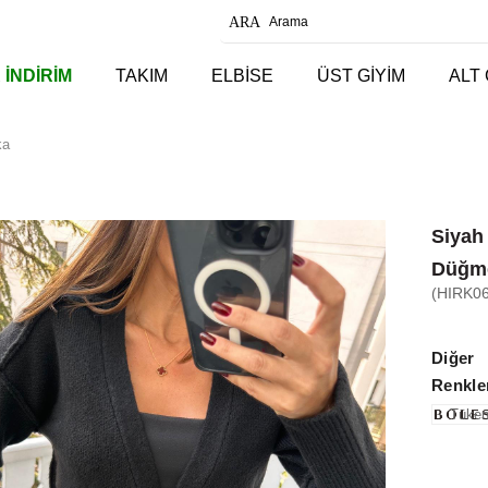
 İNDİRİM
TAKIM
ELBİSE
ÜST GİYİM
ALT 
ka
Siyah 
Düğme
(HIRK0
Diğer
Renkle
Tüken