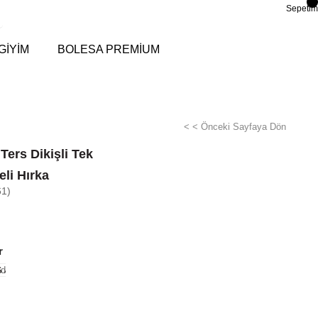
Sepetim
GİYİM
BOLESA PREMİUM
< < Önceki Sayfaya Dön
Ters Dikişli Tek
li Hırka
61)
r
di