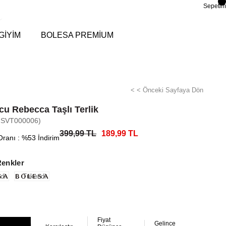
Sepetim
GİYİM
BOLESA PREMİUM
< < Önceki Sayfaya Dön
cu Rebecca Taşlı Terlik
-SVT000006)
399,99 TL
189,99 TL
Oranı
:
%
53
İndirim
Renkler
di
Tükendi
Fiyat
Gelince