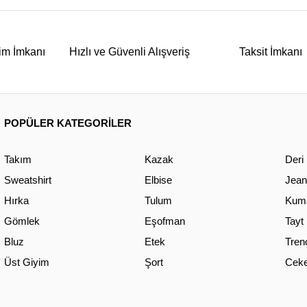
im İmkanı
Hızlı ve Güvenli Alışveriş
Taksit İmkanı
POPÜLER KATEGORİLER
Takım
Kazak
Deri
Sweatshirt
Elbise
Jean
Hırka
Tulum
Kuma
Gömlek
Eşofman
Tayt
Bluz
Etek
Tren
Üst Giyim
Şort
Ceke