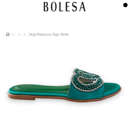
Yeşil Rebecca Taşlı Terlik